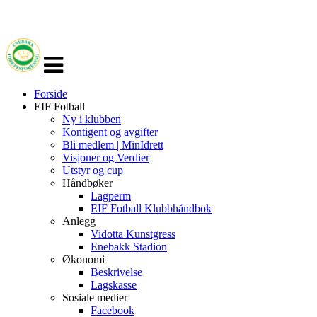
Veksle
navigasjon
Forside
EIF Fotball
Ny i klubben
Kontigent og avgifter
Bli medlem | MinIdrett
Visjoner og Verdier
Utstyr og cup
Håndbøker
Lagperm
EIF Fotball Klubbhåndbok
Anlegg
Vidotta Kunstgress
Enebakk Stadion
Økonomi
Beskrivelse
Lagskasse
Sosiale medier
Facebook