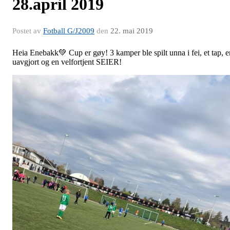
28.april 2019
Postet av
Fotball G/J2009
den
22. mai 2019
Heia Enebakk💚 Cup er gøy! 3 kamper ble spilt unna i fei, et tap, e
uavgjort og en velfortjent SEIER!