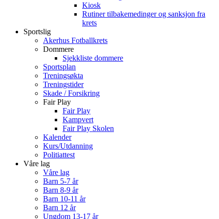
Kiosk
Rutiner tilbakemedinger og sanksjon fra
krets
Sportslig
Akerhus Fotballkrets
Dommere
Sjekkliste dommere
Sportsplan
Treningsøkta
Treningstider
Skade / Forsikring
Fair Play
Fair Play
Kampvert
Fair Play Skolen
Kalender
Kurs/Utdanning
Politiattest
Våre lag
Våre lag
Barn 5-7 år
Barn 8-9 år
Barn 10-11 år
Barn 12 år
Ungdom 13-17 år