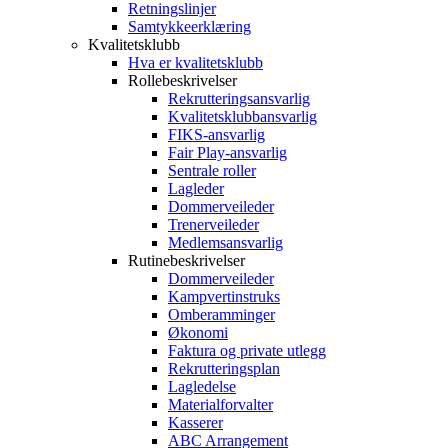
Retningslinjer
Samtykkeerklæring
Kvalitetsklubb
Hva er kvalitetsklubb
Rollebeskrivelser
Rekrutteringsansvarlig
Kvalitetsklubbansvarlig
FIKS-ansvarlig
Fair Play-ansvarlig
Sentrale roller
Lagleder
Dommerveileder
Trenerveileder
Medlemsansvarlig
Rutinebeskrivelser
Dommerveileder
Kampvertinstruks
Omberamminger
Økonomi
Faktura og private utlegg
Rekrutteringsplan
Lagledelse
Materialforvalter
Kasserer
ABC Arrangement