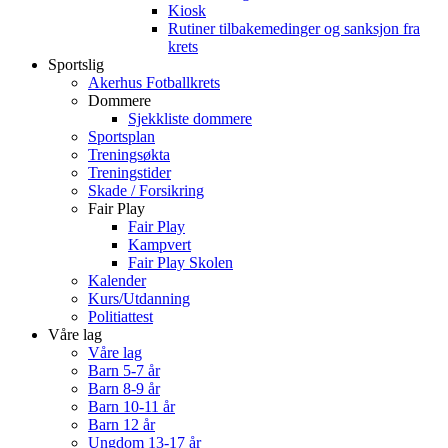
Kiosk
Rutiner tilbakemedinger og sanksjon fra
krets
Sportslig
Akerhus Fotballkrets
Dommere
Sjekkliste dommere
Sportsplan
Treningsøkta
Treningstider
Skade / Forsikring
Fair Play
Fair Play
Kampvert
Fair Play Skolen
Kalender
Kurs/Utdanning
Politiattest
Våre lag
Våre lag
Barn 5-7 år
Barn 8-9 år
Barn 10-11 år
Barn 12 år
Ungdom 13-17 år