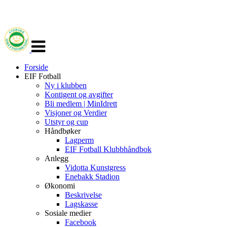
Veksle
navigasjon
Forside
EIF Fotball
Ny i klubben
Kontigent og avgifter
Bli medlem | MinIdrett
Visjoner og Verdier
Utstyr og cup
Håndbøker
Lagperm
EIF Fotball Klubbhåndbok
Anlegg
Vidotta Kunstgress
Enebakk Stadion
Økonomi
Beskrivelse
Lagskasse
Sosiale medier
Facebook