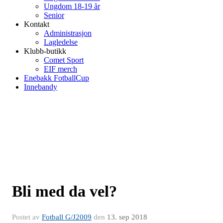
Ungdom 18-19 år
Senior
Kontakt
Administrasjon
Lagledelse
Klubb-butikk
Comet Sport
EIF merch
Enebakk FotballCup
Innebandy
Bli med da vel?
Postet av
Fotball G/J2009
den
13. sep 2018