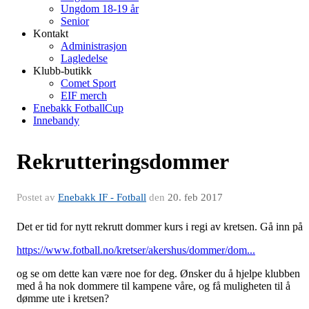
Ungdom 18-19 år
Senior
Kontakt
Administrasjon
Lagledelse
Klubb-butikk
Comet Sport
EIF merch
Enebakk FotballCup
Innebandy
Rekrutteringsdommer
Postet av
Enebakk IF - Fotball
den
20. feb 2017
Det er tid for nytt rekrutt dommer kurs i regi av kretsen. Gå inn på
https://www.fotball.no/kretser/akershus/dommer/dom...
og se om dette kan være noe for deg. Ønsker du å hjelpe klubben
med å ha nok dommere til kampene våre, og få muligheten til å
dømme ute i kretsen?