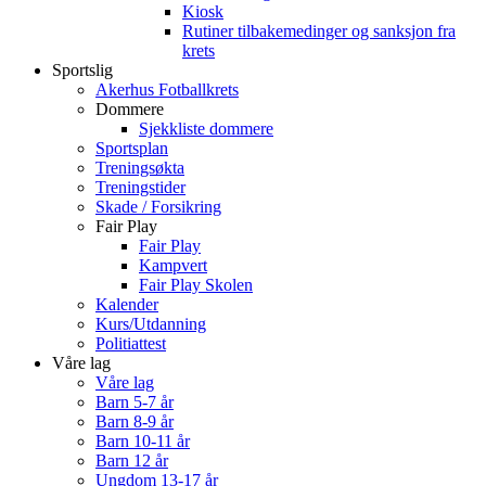
Kiosk
Rutiner tilbakemedinger og sanksjon fra
krets
Sportslig
Akerhus Fotballkrets
Dommere
Sjekkliste dommere
Sportsplan
Treningsøkta
Treningstider
Skade / Forsikring
Fair Play
Fair Play
Kampvert
Fair Play Skolen
Kalender
Kurs/Utdanning
Politiattest
Våre lag
Våre lag
Barn 5-7 år
Barn 8-9 år
Barn 10-11 år
Barn 12 år
Ungdom 13-17 år