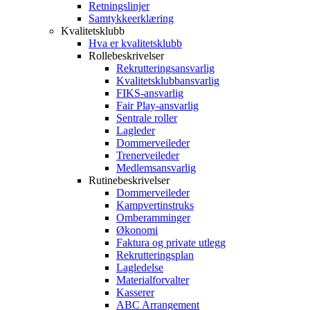
Retningslinjer
Samtykkeerklæring
Kvalitetsklubb
Hva er kvalitetsklubb
Rollebeskrivelser
Rekrutteringsansvarlig
Kvalitetsklubbansvarlig
FIKS-ansvarlig
Fair Play-ansvarlig
Sentrale roller
Lagleder
Dommerveileder
Trenerveileder
Medlemsansvarlig
Rutinebeskrivelser
Dommerveileder
Kampvertinstruks
Omberamminger
Økonomi
Faktura og private utlegg
Rekrutteringsplan
Lagledelse
Materialforvalter
Kasserer
ABC Arrangement