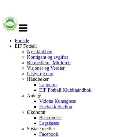
Veksle
navigasjon
Forside
EIF Fotball
Ny i klubben
Kontigent og avgifter
Bli medlem | MinIdrett
Visjoner og Verdier
Utstyr og cup
Håndbøker
Lagperm
EIF Fotball Klubbhåndbok
Anlegg
Vidotta Kunstgress
Enebakk Stadion
Økonomi
Beskrivelse
Lagskasse
Sosiale medier
Facebook