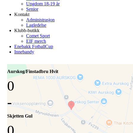
Ungdom 18-19 år
Senior
Kontakt
Administrasjon
Lagledelse
Klubb-butikk
Comet Sport
EIF merch
Enebakk FotballCup
Innebandy
Aurskog/Finstadbru Hvit
0
-
Skjetten Gul
0