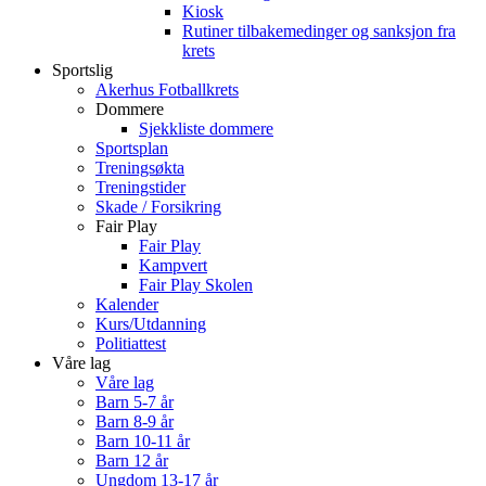
Kiosk
Rutiner tilbakemedinger og sanksjon fra
krets
Sportslig
Akerhus Fotballkrets
Dommere
Sjekkliste dommere
Sportsplan
Treningsøkta
Treningstider
Skade / Forsikring
Fair Play
Fair Play
Kampvert
Fair Play Skolen
Kalender
Kurs/Utdanning
Politiattest
Våre lag
Våre lag
Barn 5-7 år
Barn 8-9 år
Barn 10-11 år
Barn 12 år
Ungdom 13-17 år