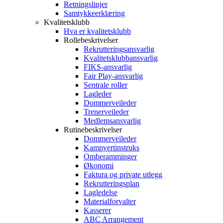
Retningslinjer
Samtykkeerklæring
Kvalitetsklubb
Hva er kvalitetsklubb
Rollebeskrivelser
Rekrutteringsansvarlig
Kvalitetsklubbansvarlig
FIKS-ansvarlig
Fair Play-ansvarlig
Sentrale roller
Lagleder
Dommerveileder
Trenerveileder
Medlemsansvarlig
Rutinebeskrivelser
Dommerveileder
Kampvertinstruks
Omberamminger
Økonomi
Faktura og private utlegg
Rekrutteringsplan
Lagledelse
Materialforvalter
Kasserer
ABC Arrangement