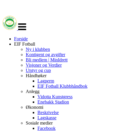
Veksle
navigasjon
Forside
EIF Fotball
Ny i klubben
Kontigent og avgifter
Bli medlem | MinIdrett
Visjoner og Verdier
Utstyr og cup
Håndbøker
Lagperm
EIF Fotball Klubbhåndbok
Anlegg
Vidotta Kunstgress
Enebakk Stadion
Økonomi
Beskrivelse
Lagskasse
Sosiale medier
Facebook