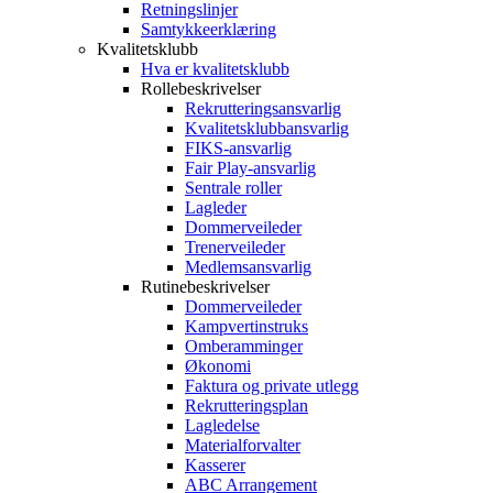
Retningslinjer
Samtykkeerklæring
Kvalitetsklubb
Hva er kvalitetsklubb
Rollebeskrivelser
Rekrutteringsansvarlig
Kvalitetsklubbansvarlig
FIKS-ansvarlig
Fair Play-ansvarlig
Sentrale roller
Lagleder
Dommerveileder
Trenerveileder
Medlemsansvarlig
Rutinebeskrivelser
Dommerveileder
Kampvertinstruks
Omberamminger
Økonomi
Faktura og private utlegg
Rekrutteringsplan
Lagledelse
Materialforvalter
Kasserer
ABC Arrangement