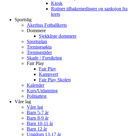
Kiosk
Rutiner tilbakemedinger og sanksjon fra
krets
Sportslig
Akerhus Fotballkrets
Dommere
Sjekkliste dommere
Sportsplan
Treningsøkta
Treningstider
Skade / Forsikring
Fair Play
Fair Play
Kampvert
Fair Play Skolen
Kalender
Kurs/Utdanning
Politiattest
Våre lag
Våre lag
Barn 5-7 år
Barn 8-9 år
Barn 10-11 år
Barn 12 år
Ungdom 13-17 år