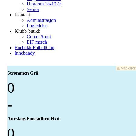
Ungdom 18-19 år
Senior
Kontakt
Administrasjon
Lagledelse
Klubb-butikk
Comet Sport
EIF merch
Enebakk FotballCup
Innebandy
Strømmen Grå
0
-
Aurskog/Finstadbru Hvit
0