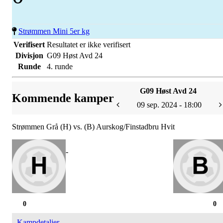
Strømmen Mini 5er kg
Verifisert
Resultatet er ikke verifisert
Divisjon
G09 Høst Avd 24
Runde
4. runde
G09 Høst Avd 24
Kommende kamper
09 sep. 2024 - 18:00
Strømmen Grå (H) vs. (B) Aurskog/Finstadbru Hvit
-
0
0
Kampdetaljer